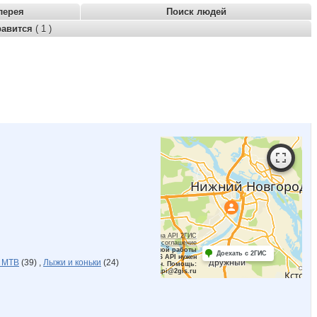
лерея
Поиск людей
равится
( 1 )
Работает на API 2ГИС
Лицензионное соглашение
Для корректной работы
Доехать с 2ГИС
Raster JS API нужен
 MTB
(39) ,
Лыжи и коньки
(24)
ключ. Помощь:
api@2gis.ru