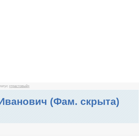
статус
«трастовый»
Иванович (Фам. скрыта)