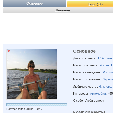
Основное
Блог
( 0 )
Шпионаж
Основное
Дата рождения :
17 Апрел
Место рождения :
Россия
,
Н
Место нахождения :
Россия
Место проживания :
Заречн
Любимые места :
Нижневол
Интересы :
Автомобили
(55
О себе : Люблю спорт
Портрет заполнен на 100 %
Комплименты