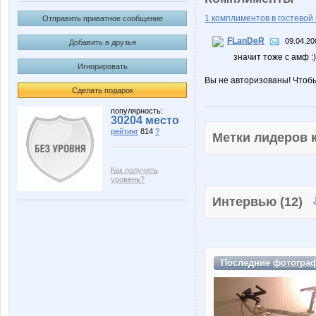
1 комплиментов в гостевой 
Отправить приватное сообщение
FLanDeR
09.04.20
Добавить в друзья
значит тоже с амф :)
Игнорировать
Вы не авторизованы! Чтоб
Сделать подарок
популярность:
30204 место
рейтинг
814
?
Метки лидеров
Как получить
уровень?
Интервью (12)
Последние
фотогра