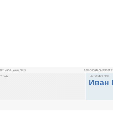
ek
:
vanek.www.nn.ru
пользователь имеет 
7 году
настоящее имя:
Иван 